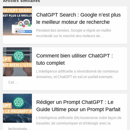
Articles similaires
ChatGPT Search : Google n’est plus
le meilleur moteur de recherche
Pendant des années, Google a régné en maître
incontesté sur le marché des moteurs de…
Comment bien utiliser ChatGPT :
tuto complet
L'intelligence artificielle a révolutionné de nombreux
domaines, et ChatGPT en est un parfait exemple.
Cet…
Rédiger un Prompt ChatGPT : Le
Guide Ultime pour un Prompt Parfait
L'intelligence artificielle (IA) bouleverse notre façon de
travailler, de communiquer et d'interagir avec la
technologie.…