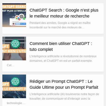
ChatGPT Search : Google n’est plus
le meilleur moteur de recherche
Pendant des années, Google a régné en maître
incontesté sur le marché des moteurs de…
Comment bien utiliser ChatGPT :
tuto complet
L'intelligence artificielle a révolutionné de nombreux
domaines, et ChatGPT en est un parfait exemple.
Cet…
Rédiger un Prompt ChatGPT : Le
Guide Ultime pour un Prompt Parfait
L'intelligence artificielle (IA) bouleverse notre façon de
travailler, de communiquer et d'interagir avec la
technologie.…