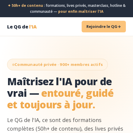
✦
50h+ de contenu
: formations, lives privés, masterclass, hotline &
communauté —
pour enfin maîtriser l'IA
Le QG de
l'IA
Rejoindre le QG
→
Communauté privée · 900+ membres actifs
Maîtrisez l'IA pour de
vrai —
entouré, guidé
et toujours à jour.
Le QG de l'IA, ce sont des formations
complètes (50h+ de contenu), des lives privés