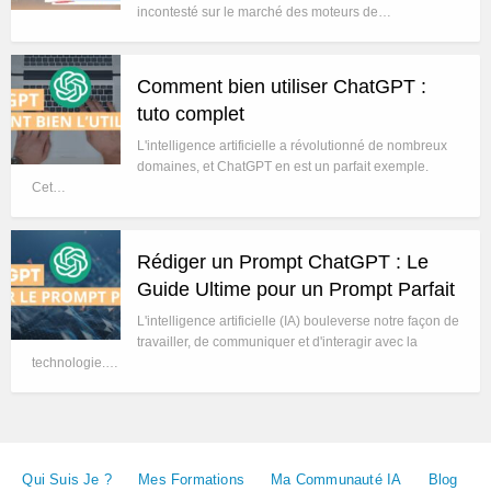
incontesté sur le marché des moteurs de…
Comment bien utiliser ChatGPT :
tuto complet
L'intelligence artificielle a révolutionné de nombreux
domaines, et ChatGPT en est un parfait exemple.
Cet…
Rédiger un Prompt ChatGPT : Le
Guide Ultime pour un Prompt Parfait
L'intelligence artificielle (IA) bouleverse notre façon de
travailler, de communiquer et d'interagir avec la
technologie.…
Qui Suis Je ?
Mes Formations
Ma Communauté IA
Blog