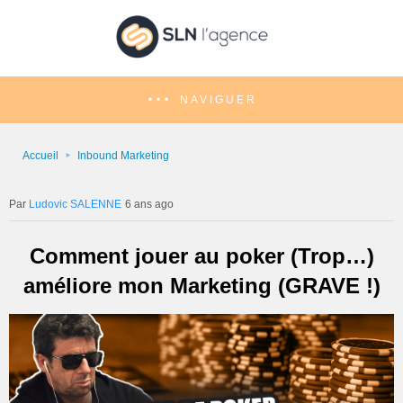
NAVIGUER
Accueil
Inbound Marketing
Ludovic SALENNE
6 ans ago
Comment jouer au poker (Trop…)
améliore mon Marketing (GRAVE !)