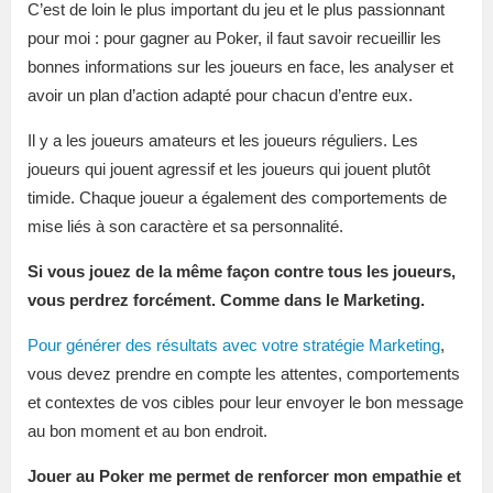
C’est de loin le plus important du jeu et le plus passionnant
pour moi : pour gagner au Poker, il faut savoir recueillir les
bonnes informations sur les joueurs en face, les analyser et
avoir un plan d’action adapté pour chacun d’entre eux.
Il y a les joueurs amateurs et les joueurs réguliers. Les
joueurs qui jouent agressif et les joueurs qui jouent plutôt
timide. Chaque joueur a également des comportements de
mise liés à son caractère et sa personnalité.
Si vous jouez de la même façon contre tous les joueurs,
vous perdrez forcément. Comme dans le Marketing.
Pour générer des résultats avec votre stratégie Marketing
,
vous devez prendre en compte les attentes, comportements
et contextes de vos cibles pour leur envoyer le bon message
au bon moment et au bon endroit.
Jouer au Poker me permet de renforcer mon empathie et