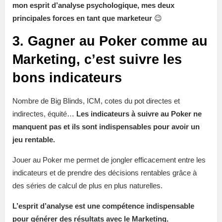
mon esprit d’analyse psychologique, mes deux
principales forces en tant que marketeur
😉
3. Gagner au Poker comme au
Marketing, c’est suivre les
bons indicateurs
Nombre de Big Blinds, ICM, cotes du pot directes et
indirectes, équité…
Les indicateurs à suivre au Poker ne
manquent pas et ils sont indispensables pour avoir un
jeu rentable.
Jouer au Poker me permet de jongler efficacement entre les
indicateurs et de prendre des décisions rentables grâce à
des séries de calcul de plus en plus naturelles.
L’esprit d’analyse est une compétence indispensable
pour générer des résultats avec le Marketing.