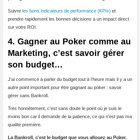
Suivre
les bons indicateurs de performance (KPIs)
et
prendre rapidement les bonnes décisions a un impact direct
sur votre ROI.
4. Gagner au Poker comme au
Marketing, c’est savoir gérer
son budget…
J’ai commencé à parler du budget tout à l’heure mais il y a un
autre point important pour être gagnant au poker : savoir
gérer sans Bankroll.
Très honnêtement, c’est sans doute le point où je suis le
moins bon car il demande de la patience, ce qui n’est pas ma
qualité première.
La Bankroll, c’est le budget que vous allouez au Poker.