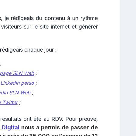
s, je rédigeais du contenu à un rythme
visiteurs sur le site internet et générer
édigeais chaque jour :
;
 page SLN Web
;
LinkedIn perso
;
edIn SLN Web
;
Twitter
;
 résultats ont été au RDV. Pour preuve,
 Digital
nous a permis de passer de
 à près de 35 000 en l’espace de 12