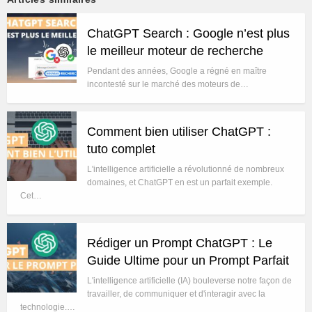
ChatGPT Search : Google n’est plus
le meilleur moteur de recherche
Pendant des années, Google a régné en maître
incontesté sur le marché des moteurs de…
Comment bien utiliser ChatGPT :
tuto complet
L'intelligence artificielle a révolutionné de nombreux
domaines, et ChatGPT en est un parfait exemple.
Cet…
Rédiger un Prompt ChatGPT : Le
Guide Ultime pour un Prompt Parfait
L'intelligence artificielle (IA) bouleverse notre façon de
travailler, de communiquer et d'interagir avec la
technologie.…