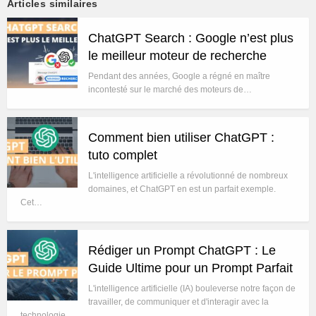
Articles similaires
ChatGPT Search : Google n’est plus
le meilleur moteur de recherche
Pendant des années, Google a régné en maître
incontesté sur le marché des moteurs de…
Comment bien utiliser ChatGPT :
tuto complet
L'intelligence artificielle a révolutionné de nombreux
domaines, et ChatGPT en est un parfait exemple.
Cet…
Rédiger un Prompt ChatGPT : Le
Guide Ultime pour un Prompt Parfait
L'intelligence artificielle (IA) bouleverse notre façon de
travailler, de communiquer et d'interagir avec la
technologie.…