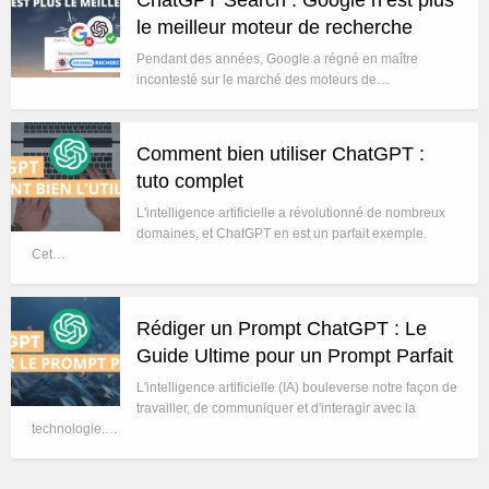
le meilleur moteur de recherche
Pendant des années, Google a régné en maître
incontesté sur le marché des moteurs de…
Comment bien utiliser ChatGPT :
tuto complet
L'intelligence artificielle a révolutionné de nombreux
domaines, et ChatGPT en est un parfait exemple.
Cet…
Rédiger un Prompt ChatGPT : Le
Guide Ultime pour un Prompt Parfait
L'intelligence artificielle (IA) bouleverse notre façon de
travailler, de communiquer et d'interagir avec la
technologie.…