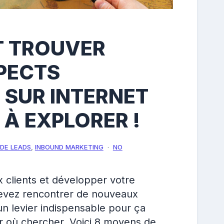
 TROUVER
PECTS
 SUR INTERNET
S À EXPLORER !
DE LEADS
,
INBOUND MARKETING
NO
 clients et développer votre
 devez rencontrer de nouveaux
un levier indispensable pour ça
ir où chercher. Voici 8 moyens de