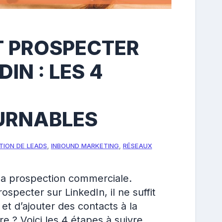
 PROSPECTER
IN : LES 4
URNABLES
TION DE LEADS
,
INBOUND MARKETING
,
RÉSEAUX
 la prospection commerciale.
specter sur LinkedIn, il ne suffit
t d’ajouter des contacts à la
e ? Voici les 4 étapes à suivre