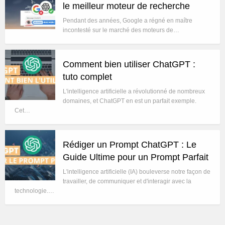
le meilleur moteur de recherche
Pendant des années, Google a régné en maître
incontesté sur le marché des moteurs de…
Comment bien utiliser ChatGPT :
tuto complet
L'intelligence artificielle a révolutionné de nombreux
domaines, et ChatGPT en est un parfait exemple.
Cet…
Rédiger un Prompt ChatGPT : Le
Guide Ultime pour un Prompt Parfait
L'intelligence artificielle (IA) bouleverse notre façon de
travailler, de communiquer et d'interagir avec la
technologie.…