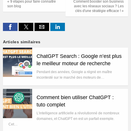
« 9 étapes pour faire connaître
Comment booster son business
son blog
avec les réseaux sociaux ? Les
clés d'une stratégie efficace ! »
Articles similaires
ChatGPT Search : Google n’est plus
le meilleur moteur de recherche
Pendant des années, Google a régné en maître
incontesté sur le marché des moteurs de…
Comment bien utiliser ChatGPT :
tuto complet
L'intelligence artificielle a révolutionné de nombreux
domaines, et ChatGPT en est un parfait exemple.
Cet…