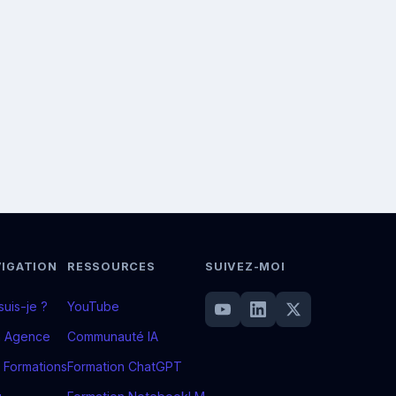
IGATION
RESSOURCES
SUIVEZ-MOI
suis-je ?
YouTube
 Agence
Communauté IA
 Formations
Formation ChatGPT