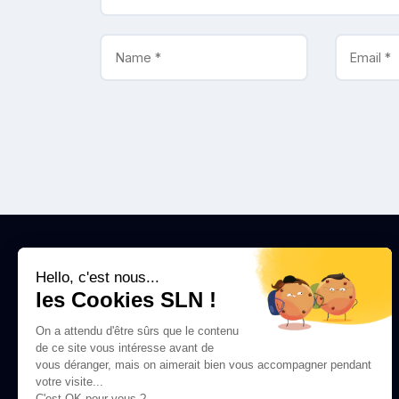
Ludo
Salenne
Hello, c'est nous...
les Cookies SLN !
Facilitateur IA & Digital. J'aide les
professionnels et les entreprises à exploiter
On a attendu d'être sûrs que le contenu
concrètement l'intelligence artificielle.
de ce site vous intéresse avant de
vous déranger, mais on aimerait bien vous accompagner pendant
votre visite...
C'est OK pour vous ?