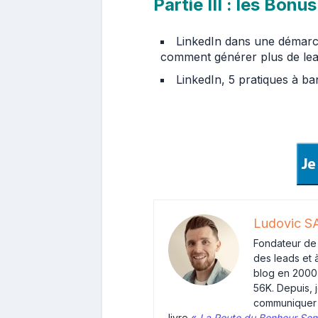
Partie III : les Bonus
LinkedIn dans une démarc
comment générer plus de lea
LinkedIn, 5 pratiques à ba
Ludovic 
Fondateur de
des leads et à
blog en 200
56K. Depuis, 
communiquer 
livre
«
La Route du Bonheur Sem