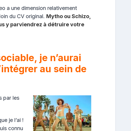
deo a une dimension relativement
loin du CV original.
Mytho ou Schizo,
us y parviendrez à détruire votre
ociable, je n’aurai
intégrer au sein de
e
s par les
e je l’ai !
suis connu