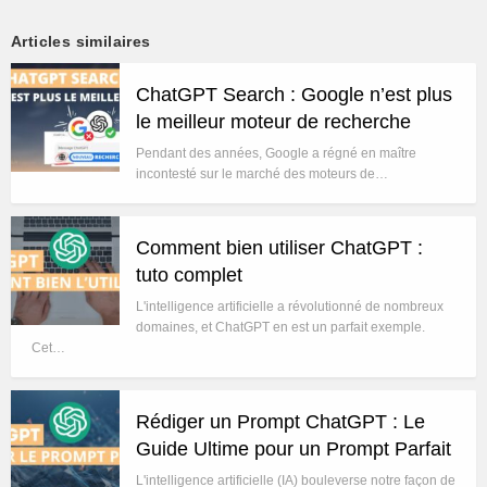
Articles similaires
ChatGPT Search : Google n’est plus
le meilleur moteur de recherche
Pendant des années, Google a régné en maître
incontesté sur le marché des moteurs de…
Comment bien utiliser ChatGPT :
tuto complet
L'intelligence artificielle a révolutionné de nombreux
domaines, et ChatGPT en est un parfait exemple.
Cet…
Rédiger un Prompt ChatGPT : Le
Guide Ultime pour un Prompt Parfait
L'intelligence artificielle (IA) bouleverse notre façon de