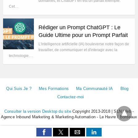
domaines, et ChatGPT en est un parfait exemple.
Cet…
Rédiger un Prompt ChatGPT : Le
Guide Ultime pour un Prompt Parfait
L'intelligence artificielle (IA) bouleverse notre façon de
travailler, de communiquer et d'interagir avec la
technologie.…
Qui Suis Je ?
Mes Formations
Ma Communauté IA
Blog
Contactez-moi
Consulter la version Desktop du site
Copyright 2013-2018 | SLN Web -
Agence Inbound Marketing & Marketing Automation - Le Havre / Bordeaux