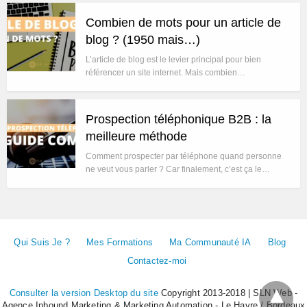
Combien de mots pour un article de
blog ? (1950 mais…)
L’article de blog est le levier principal pour bien
référencer un site internet. Mais combien…
Prospection téléphonique B2B : la
meilleure méthode
Comment prospecter par téléphone quand personne
ne veut vous parler ? Car finalement, c’est ça le…
Qui Suis Je ?
Mes Formations
Ma Communauté IA
Blog
Contactez-moi
Consulter la version Desktop du site
Copyright 2013-2018 | SLN Web -
Agence Inbound Marketing & Marketing Automation - Le Havre / Bordeaux